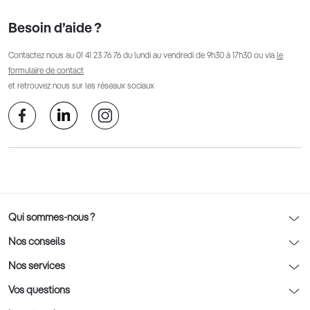
Besoin d’aide ?
Contactez nous au
01 41 23 76 76
du lundi au vendredi de 9h30 à 17h30 ou via
le
formulaire de contact
et retrouvez nous sur les réseaux sociaux
Qui sommes-nous ?
Notre charte déontologique
Nos conseils
AFNOR Certification
Nos conseils lunettes
Nos services
Rendez-vous prévision
Nos conseils lentilles
Optic 2000 à domicile
Vos questions