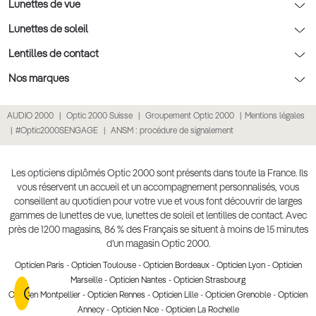
Nos conseils enfants
Le contrôle de la vue chez votre opticien
Lunettes de vue
Nos conseils santé visuelle
L'entretien de votre équipement
Lunettes de vue
Lunettes de soleil
Tout savoir sur nos verres
La prise de rendez-vous en ligne
Politique cookies
Lunettes de vue homme
Lunettes de soleil
Lentilles de contact
Meilleur Réseau Opticiens 2026
Point expert basse vision
Lunettes de vue femme
Lunettes de soleil homme
Lentilles de contact
Nos marques
Les Garanties Assurance Résultat
Conditions des offres
Lunettes de vue Ray-Ban
Lunettes de soleil femme
Lentilles pas chères
Lunettes Ray-Ban
AUDIO 2000
Optic 2000 Suisse
Groupement Optic 2000
Mentions légales
Click & collect : Livraison gratuite en magasin
Conditions générales de vente
Lunettes de vue Gucci
Lunettes de soleil enfant
Lentilles correctrices
Lunettes Prada
#Optic2000SENGAGE
ANSM : procédure de signalement
E-réservation : essayez gratuitement vos lunettes de vue
Politique de confidentialité des données
Lunettes de vue Chloé
Lunettes de soleil pas chères
Lentilles de couleur
Lunettes Gucci
Accessibilité numérique : partiellement conforme
Retours et remboursements
Lunettes de vue Burberry
Lunettes de soleil Ray-Ban
Lentille de nuit
Lunettes Guess
Les opticiens diplômés Optic 2000 sont présents dans toute la France. Ils
vous réservent un accueil et un accompagnement personnalisés, vous
Lunettes de vue à partir de 30€
Lunettes de soleil Prada
Lentilles journalières
Lunettes Chloé
conseillent au quotidien pour votre vue et vous font découvrir de larges
Lunettes de soleil Gucci
gammes de lunettes de vue, lunettes de soleil et lentilles de contact. Avec
Lentilles mensuelles ou bimensuelles
Lunettes Versace
près de 1200 magasins, 86 % des Français se situent à moins de 15 minutes
Soldes Hiver 2026
Produit lentilles
Toutes nos marques
d’un magasin Optic 2000.
Opticien Paris
-
Opticien Toulouse
-
Opticien Bordeaux
-
Opticien Lyon
-
Opticien
Marseille
-
Opticien Nantes
-
Opticien Strasbourg
Opticien Montpellier
-
Opticien Rennes
-
Opticien Lille
-
Opticien Grenoble
-
Opticien
Annecy
-
Opticien Nice
-
Opticien La Rochelle