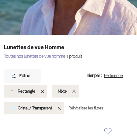
Lunettes de vue Homme
Toutes nos lunettes de vue homme
1
produit
Trier par :
Filtrer
Supprimer
Supprimer
Rectangle
Mixte
cet
cet
Supprimer
Cristal / Transparent
Réinitialiser les filtres
Élément
Élément
cet
Élément