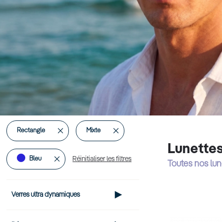
Supprimer
Supprimer
Rectangle
Mixte
Lunette
cet
cet
Supprimer
Bleu
Réinitialiser les filtres
Toutes nos lu
Élément
Élément
cet
Verres ultra dynamiques
Élément