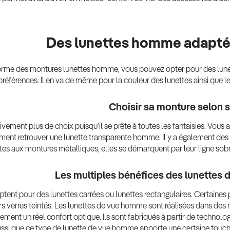
Des lunettes homme adaptée
forme des montures lunettes homme, vous pouvez opter pour des lune
références. Il en va de même pour la couleur des lunettes ainsi que l
Choisir sa monture selon s
tivement plus de choix puisqu’il se prête à toutes les fantaisies. Vou
ment retrouver une lunette transparente homme. Il y a également des m
tes aux montures métalliques, elles se démarquent par leur ligne sobre
Les multiples bénéfices des lunettes
t pour des lunettes carrées ou lunettes rectangulaires. Certaines p
s verres teintés. Les lunettes de vue homme sont réalisées dans des m
ement un réel confort optique. Ils sont fabriqués à partir de technolo
ssi que ce type de lunette de vue homme apporte une certaine touche