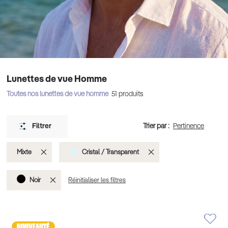
Lunettes de vue Homme
Toutes nos lunettes de vue homme
51
produits
Trier par :
Filtrer
Supprimer
Supprimer
Mixte
Cristal / Transparent
cet
cet
Supprimer
Noir
Réinitialiser les filtres
Élément
Élément
cet
Élément