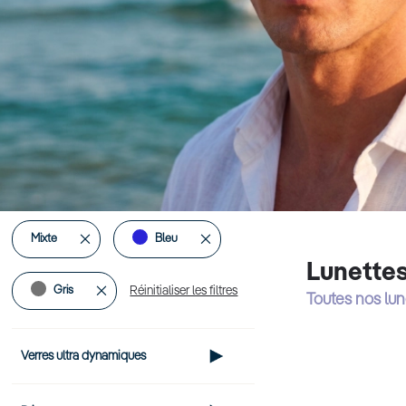
Supprimer
Supprimer
Mixte
Bleu
Lunette
cet
cet
Supprimer
Gris
Réinitialiser les filtres
Toutes nos lu
Élément
Élément
cet
Verres ultra dynamiques
Élément