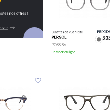
utes nos offres !
uvrir
PRIX E
Lunettes de vue Mixte
PERSOL
23
PO3318V
En stock en ligne
Essayage virtuel