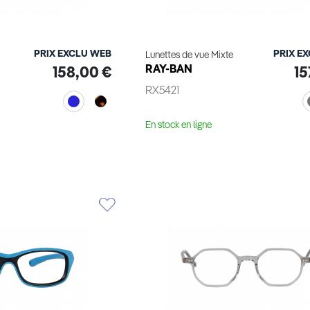
PRIX EXCLU WEB
PRIX E
Lunettes de vue Mixte
RAY-BAN
158,00 €
15
RX5421
En stock en ligne
ge virtuel
Essayage virtuel