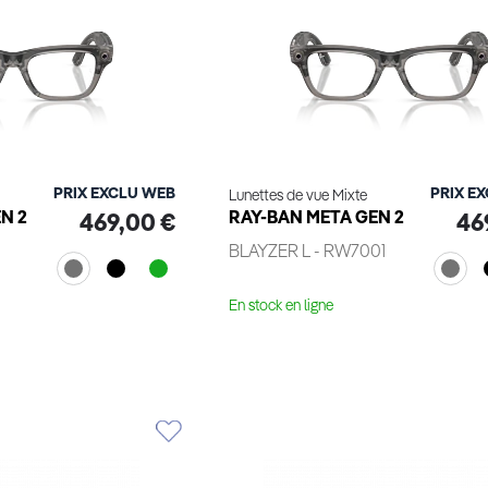
PRIX EXCLU WEB
PRIX E
Lunettes de vue Mixte
N 2
RAY-BAN META GEN 2
469,00 €
46
BLAYZER L - RW7001
En stock en ligne
le produit
Voir le produit