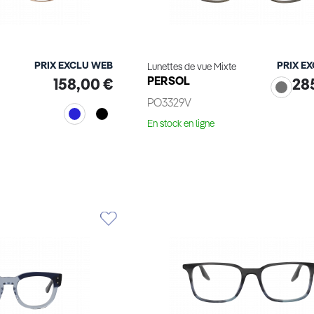
PRIX EXCLU WEB
PRIX E
Lunettes de vue Mixte
PERSOL
158,00 €
28
PO3329V
En stock en ligne
Essayage virtuel
ge virtuel