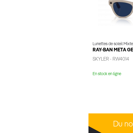
Lunettes de soleil Mixte
RAY-BAN META GE
SKYLER - RW4014
En stock en ligne
Voir 
Du no