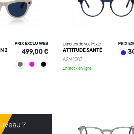
PRIX EXCLU WEB
PRIX E
Lunettes de vue Mixte
N 2
ATTITUDE SANTÉ
499,00 €
3
ASM2307
En stock en ligne
Voir le produit
le produit
uveau ?