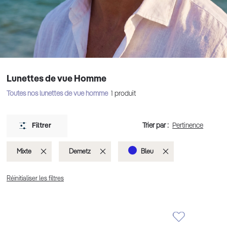
Lunettes de vue Homme
Toutes nos lunettes de vue homme
1
produit
Trier par :
Filtrer
Supprimer
Supprimer
Supprimer
Mixte
Demetz
Bleu
cet
cet
cet
Réinitialiser les filtres
Élément
Élément
Élément