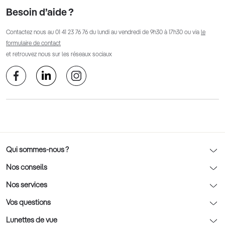
Besoin d’aide ?
Contactez nous au
01 41 23 76 76
du lundi au vendredi de 9h30 à 17h30 ou via
le
formulaire de contact
et retrouvez nous sur les réseaux sociaux
Qui sommes-nous ?
Notre charte déontologique
Nos conseils
AFNOR Certification
Nos conseils lunettes
Nos services
Rendez-vous prévision
Nos conseils lentilles
Optic 2000 à domicile
Vos questions
Nos conseils enfants
Le contrôle de la vue chez votre opticien
Lunettes de vue