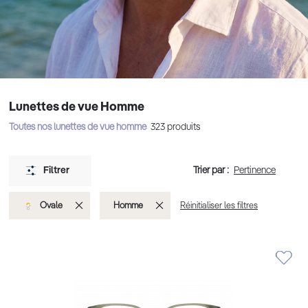
Lunettes de vue Homme
Toutes nos lunettes de vue homme
323
produits
Trier par :
Filtrer
Supprimer
Supprimer
Ovale
Homme
Réinitialiser les filtres
cet
cet
Élément
Élément