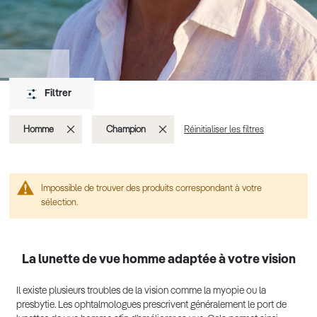
Filtrer
Supprimer
Supprimer
Homme
Champion
Réinitialiser les filtres
cet
cet
Élément
Élément
Impossible de trouver des produits correspondant à votre
sélection.
La lunette de vue homme adaptée à votre vision
Il existe plusieurs troubles de la vision comme la myopie ou la
presbytie. Les ophtalmologues prescrivent généralement le port de