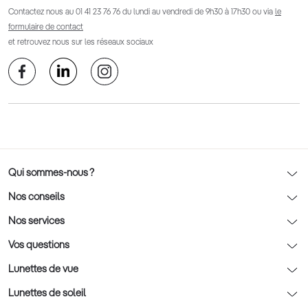
Contactez nous au
01 41 23 76 76
du lundi au vendredi de 9h30 à 17h30 ou via
le
formulaire de contact
et retrouvez nous sur les réseaux sociaux
Qui sommes-nous ?
Notre charte déontologique
Nos conseils
AFNOR Certification
Nos conseils lunettes
Nos services
Rendez-vous prévision
Nos conseils lentilles
Optic 2000 à domicile
Vos questions
Nos conseils enfants
Le contrôle de la vue chez votre opticien
Lunettes de vue
Nos conseils santé visuelle
L'entretien de votre équipement
Lunettes de vue
Lunettes de soleil