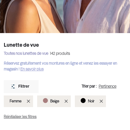
Lunette de vue
Toutes nos lunettes de vue
142
produits
Réservez gratuitement vos montures en ligne et venez les essayer en
magasin !
En savoir plus
Trier par :
Filtrer
Supprimer
Supprimer
Supprimer
Femme
Beige
Noir
cet
cet
cet
Réinitialiser les filtres
Élément
Élément
Élément