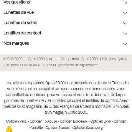
Rendez-vous prévision
Nos conseils lentilles
Optic 2000 à domicile
Vos questions
Nos conseils enfants
Le contrôle de la vue chez votre opticien
Lunettes de vue
Nos conseils santé visuelle
L'entretien de votre équipement
Lunettes de vue
Lunettes de soleil
Tout savoir sur nos verres
La prise de rendez-vous en ligne
Politique cookies
Lunettes de vue homme
Lunettes de soleil
Lentilles de contact
Meilleur Réseau Opticiens 2026
Point expert basse vision
Lunettes de vue femme
Lunettes de soleil homme
Lentilles de contact
Nos marques
Les Garanties Assurance Résultat
Conditions des offres
Lunettes de vue Ray-Ban
Lunettes de soleil femme
Lentilles pas chères
Lunettes Ray-Ban
AUDIO 2000
Optic 2000 Suisse
Groupement Optic 2000
Mentions légales
Click & collect : Livraison gratuite en magasin
Conditions générales de vente
Lunettes de vue Gucci
Lunettes de soleil enfant
Lentilles correctrices
Lunettes Prada
#Optic2000SENGAGE
ANSM : procédure de signalement
E-réservation : essayez gratuitement vos lunettes de vue
Politique de confidentialité des données
Lunettes de vue Chloé
Lunettes de soleil pas chères
Lentilles de couleur
Lunettes Gucci
Accessibilité numérique : partiellement conforme
Retours et remboursements
Lunettes de vue Burberry
Lunettes de soleil Ray-Ban
Lentille de nuit
Lunettes Guess
Les opticiens diplômés Optic 2000 sont présents dans toute la France. Ils
vous réservent un accueil et un accompagnement personnalisés, vous
Lunettes de vue à partir de 30€
Lunettes de soleil Prada
Lentilles journalières
Lunettes Chloé
conseillent au quotidien pour votre vue et vous font découvrir de larges
Lunettes de soleil Gucci
gammes de lunettes de vue, lunettes de soleil et lentilles de contact. Avec
Lentilles mensuelles ou bimensuelles
Lunettes Versace
près de 1200 magasins, 86 % des Français se situent à moins de 15 minutes
Soldes Hiver 2026
Produit lentilles
Toutes nos marques
d’un magasin Optic 2000.
Opticien Paris
-
Opticien Toulouse
-
Opticien Bordeaux
-
Opticien Lyon
-
Opticien
Marseille
-
Opticien Nantes
-
Opticien Strasbourg