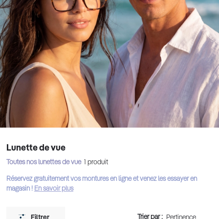
Lunette de vue
Toutes nos lunettes de vue
1
produit
Réservez gratuitement vos montures en ligne et venez les essayer en
magasin !
En savoir plus
Trier par :
Filtrer