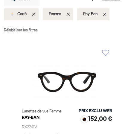
Supprimer
Supprimer
Supprimer
Carré
Femme
Ray-Ban
cet
cet
cet
Réinitialiser les filtres
Élément
Élément
Élément
PRIX EXCLU WEB
Lunettes de vue Femme
RAY-BAN
152,00 €
RX2241V