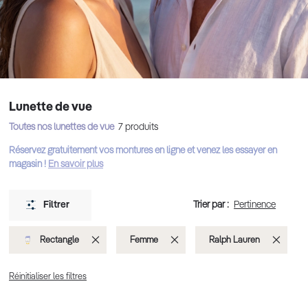
Lunette de vue
Toutes nos lunettes de vue
7
produits
Réservez gratuitement vos montures en ligne et venez les essayer en
magasin !
En savoir plus
Trier par :
Filtrer
Supprimer
Supprimer
Suppri
Rectangle
Femme
Ralph Lauren
cet
cet
cet
Réinitialiser les filtres
Élément
Élément
Élémen