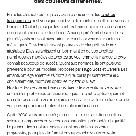
des couleurs différentes.
Entre les plus sobres, les plus voyantes, ou encore les
lunettes
transparentes
c’est vous qui décidez de la monture lunette qui vous va
le mieux. D’autant plus que les lunettes figurent parmi les accessoires
qui suivent une certaine tendance. Ceux qui préfèrent des modèles
plus élégants peuvent aussi orienter leur choix vers des montures
métalliques. Ces dernières sont pourvues de plaquettes de nez
ajustables. Elles garantissent un bon maintien de vos lunettes.
Parmi tous les modèles de
lunettes de vue femme
, la marque
Drew.S
connaît beaucoup de succès. Quant aux hommes, ils ont plus une
préférence pour les modèles proposés par
Hugo Boss
et
Carrera
. Les
enfants ont également leurs mots à dire, car la plupart d’entre eux
choisissent des montures optiques
My star
ou
Jaw
.
Nos lunettes de vue en ligne constituent d’excellents moyens pour
corriger les problèmes de vision optique. La lunette optique permet
d’améliorer autant la vision de près que la vision de loin en fonction de
vos prescriptions médicales et de votre ordonnance.
Optic 2000 vous propose également toute une sélection lunettes
solaires, composées de verres sans correction prémontés de qualité.
La plupart des montures solaires sont adaptables en verres
progressifs, pour plus d'informations rapprochez-vous de votre