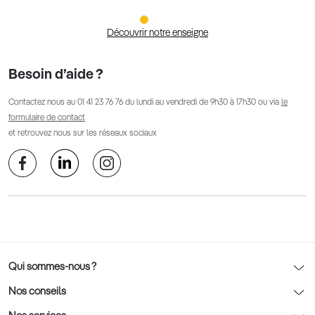
Découvrir notre enseigne
Besoin d’aide ?
Contactez nous au
01 41 23 76 76
du lundi au vendredi de 9h30 à 17h30 ou via
le
formulaire de contact
et retrouvez nous sur les réseaux sociaux
Qui sommes-nous ?
Notre charte déontologique
Nos conseils
AFNOR Certification