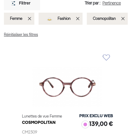
Trier par :
Filtrer
Supprimer
Supprimer
Suppr
Femme
Fashion
Cosmopolitan
cet
cet
cet
Réinitialiser les filtres
Élément
Élément
Éléme
PRIX EXCLU WEB
Lunettes de vue Femme
COSMOPOLITAN
139,00 €
CM2309