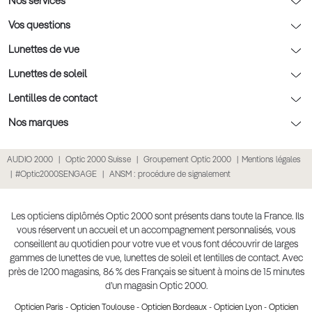
Nos conseils lunettes
Nos services
Rendez-vous prévision
Nos conseils lentilles
Optic 2000 à domicile
Vos questions
Nos conseils enfants
Le contrôle de la vue chez votre opticien
Lunettes de vue
Nos conseils santé visuelle
L'entretien de votre équipement
Lunettes de vue
Lunettes de soleil
Tout savoir sur nos verres
La prise de rendez-vous en ligne
Politique cookies
Lunettes de vue homme
Lunettes de soleil
Lentilles de contact
Meilleur Réseau Opticiens 2026
Point expert basse vision
Lunettes de vue femme
Lunettes de soleil homme
Lentilles de contact
Nos marques
Les Garanties Assurance Résultat
Conditions des offres
Lunettes de vue Ray-Ban
Lunettes de soleil femme
Lentilles pas chères
Lunettes Ray-Ban
AUDIO 2000
Optic 2000 Suisse
Groupement Optic 2000
Mentions légales
Click & collect : Livraison gratuite en magasin
Conditions générales de vente
Lunettes de vue Gucci
Lunettes de soleil enfant
Lentilles correctrices
Lunettes Prada
#Optic2000SENGAGE
ANSM : procédure de signalement
E-réservation : essayez gratuitement vos lunettes de vue
Politique de confidentialité des données
Lunettes de vue Chloé
Lunettes de soleil pas chères
Lentilles de couleur
Lunettes Gucci
Accessibilité numérique : partiellement conforme
Retours et remboursements
Lunettes de vue Burberry
Lunettes de soleil Ray-Ban
Lentille de nuit
Lunettes Guess
Les opticiens diplômés Optic 2000 sont présents dans toute la France. Ils
vous réservent un accueil et un accompagnement personnalisés, vous
Lunettes de vue à partir de 30€
Lunettes de soleil Prada
Lentilles journalières
Lunettes Chloé
conseillent au quotidien pour votre vue et vous font découvrir de larges
Lunettes de soleil Gucci
gammes de lunettes de vue, lunettes de soleil et lentilles de contact. Avec
Lentilles mensuelles ou bimensuelles
Lunettes Versace
près de 1200 magasins, 86 % des Français se situent à moins de 15 minutes
Soldes Hiver 2026
Produit lentilles
Toutes nos marques
d’un magasin Optic 2000.
Opticien Paris
-
Opticien Toulouse
-
Opticien Bordeaux
-
Opticien Lyon
-
Opticien