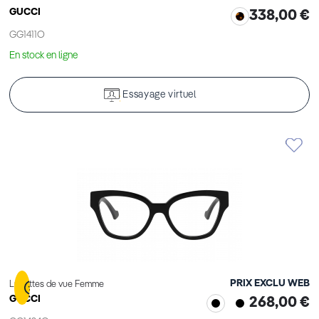
GUCCI
338,00 €
GG1411O
En stock en ligne
Essayage virtuel
PRIX EXCLU WEB
Lunettes de vue Femme
GUCCI
268,00 €