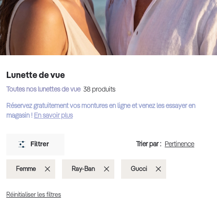
Lunette de vue
Toutes nos lunettes de vue
38
produits
Réservez gratuitement vos montures en ligne et venez les essayer en
magasin !
En savoir plus
Trier par :
Filtrer
Supprimer
Supprimer
Supprimer
Femme
Ray-Ban
Gucci
cet
cet
cet
Réinitialiser les filtres
Élément
Élément
Élément