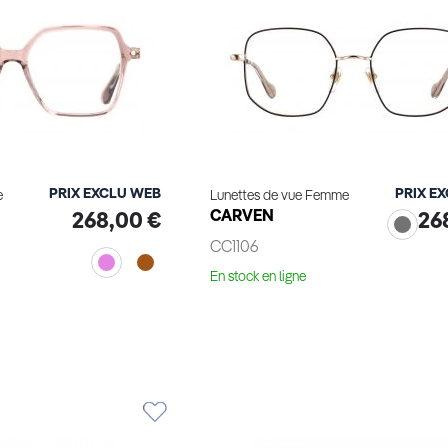
PRIX EXCLU WEB
PRIX E
e
Lunettes de vue Femme
CARVEN
268,00 €
26
CC1106
En stock en ligne
Voir le produit
le produit