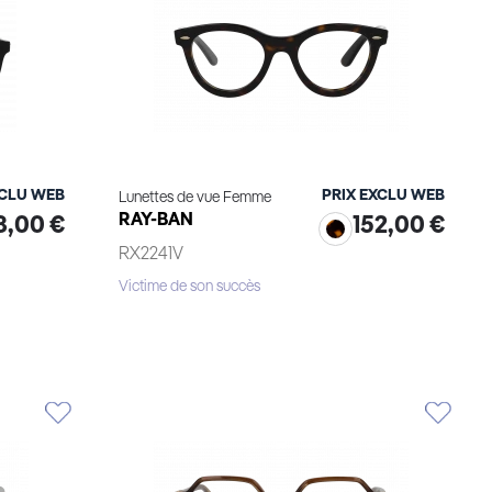
XCLU WEB
PRIX EXCLU WEB
Lunettes de vue Femme
RAY-BAN
8,00 €
152,00 €
RX2241V
Victime de son succès
Essayage virtuel