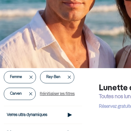
Supprimer
Supprimer
Femme
Ray-Ban
Lunette 
cet
cet
Supprimer
Carven
Réinitialiser les filtres
Toutes nos lun
Élément
Élément
cet
Réservez gratuit
Verres ultra dynamiques
Élément