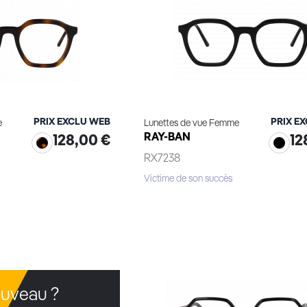
PRIX EXCLU WEB
PRIX E
e
Lunettes de vue Femme
RAY-BAN
128,00 €
12
RX7238
Victime de son succès
le produit
Voir le produit
uveau ?