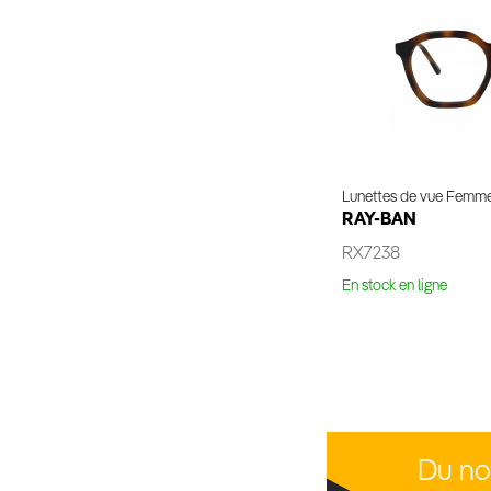
Lunettes de vue Femm
RAY-BAN
RX7238
En stock en ligne
Voir 
Du no