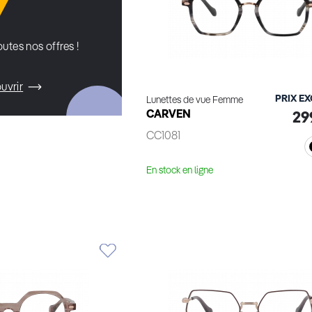
utes nos offres !
uvrir
PRIX E
Lunettes de vue Femme
CARVEN
29
CC1081
En stock en ligne
Essayage virtuel