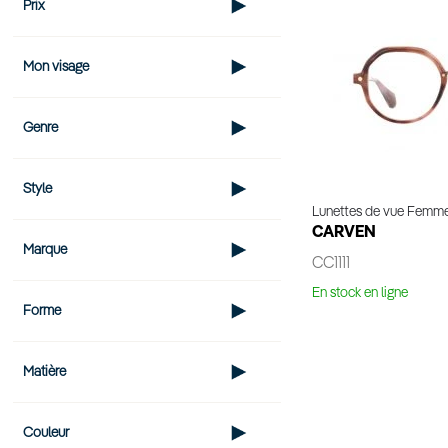
Prix
Mon visage
Genre
Style
Lunettes de vue Femm
CARVEN
Marque
CC1111
En stock en ligne
Forme
Voir 
Matière
Couleur