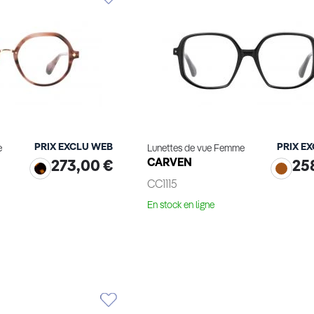
PRIX EXCLU WEB
PRIX E
e
Lunettes de vue Femme
CARVEN
273,00 €
25
CC1115
En stock en ligne
le produit
Voir le produit