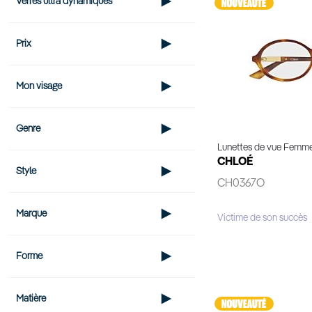
Verres ultra dynamiques
Élément
Prix
Mon visage
Genre
Lunettes de vue Femm
CHLOÉ
Style
CH0367O
Marque
Victime de son succès
Voir 
Forme
Matière