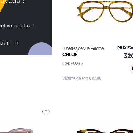
uveau ?
utes nos offres !
uvrir
PRIX E
Lunettes de vue Femme
CHLOÉ
32
CH0366O
Victime de son succès
Voir le produit