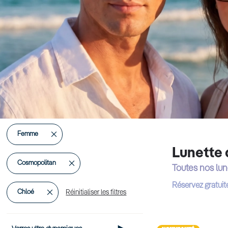
Supprimer
Femme
Lunette 
cet
Supprimer
Cosmopolitan
Toutes nos lun
Élément
cet
Réservez gratuit
Supprimer
Chloé
Réinitialiser les filtres
Élément
cet