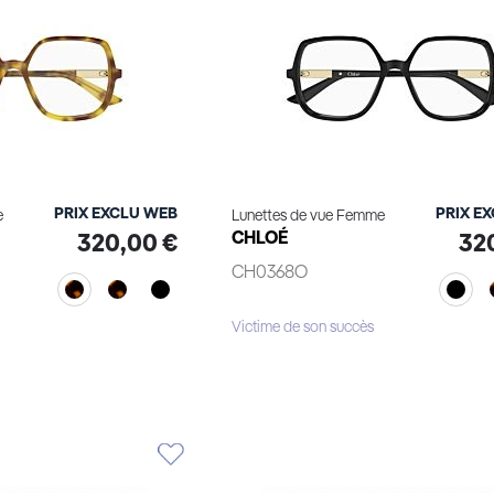
PRIX EXCLU WEB
PRIX E
e
Lunettes de vue Femme
CHLOÉ
320,00 €
32
CH0368O
Victime de son succès
le produit
Voir le produit