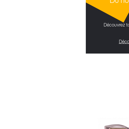
Du no
Découvrez to
Déco