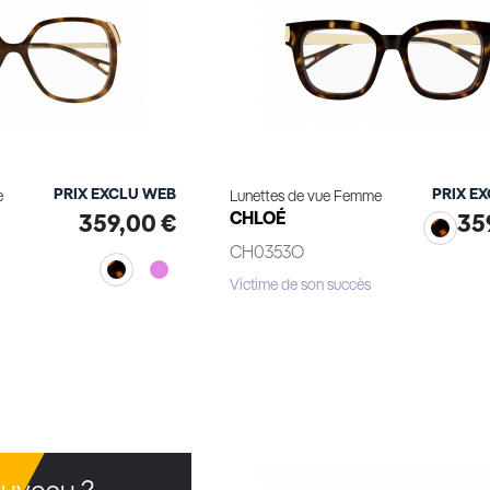
PRIX EXCLU WEB
PRIX E
e
Lunettes de vue Femme
CHLOÉ
359,00 €
35
CH0353O
Victime de son succès
Voir le produit
le produit