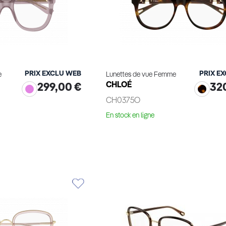
PRIX EXCLU WEB
PRIX E
e
Lunettes de vue Femme
CHLOÉ
299,00 €
32
CH0375O
En stock en ligne
le produit
Voir le produit