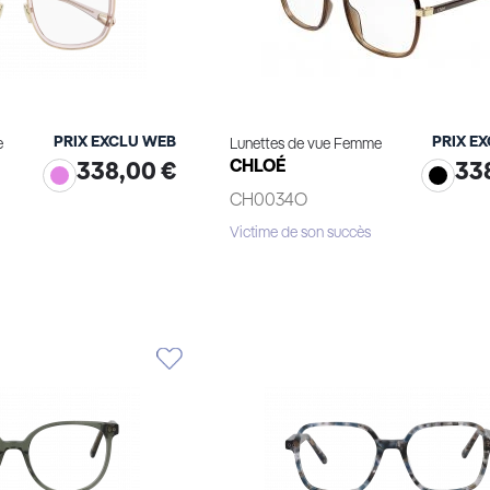
PRIX EXCLU WEB
PRIX E
e
Lunettes de vue Femme
CHLOÉ
338,00 €
33
CH0034O
Victime de son succès
le produit
Voir le produit