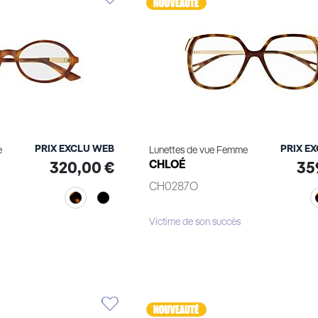
PRIX EXCLU WEB
PRIX E
e
Lunettes de vue Femme
CHLOÉ
320,00 €
35
CH0287O
Victime de son succès
le produit
Voir le produit