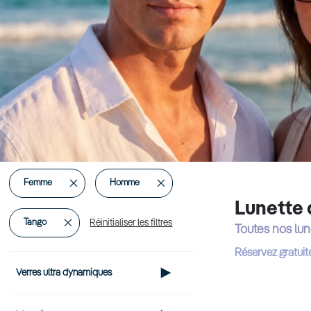
Supprimer
Supprimer
Femme
Homme
Lunette 
cet
cet
Supprimer
Tango
Réinitialiser les filtres
Toutes nos lun
Élément
Élément
cet
Réservez gratuit
Verres ultra dynamiques
Élément