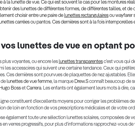
re à la lunette de vue. Ce qui est souvent le cas pour les montures ré
tenir des lunettes de différentes formes, de différentes tailles, et de
ilement choisir entre une paire de
lunettes rectangulaires
ou wayfarer s
nettes carrées ou pantos. Ces dernières sont à la fois intemporelles
 vos lunettes de vue en optant po
es plus voyantes, ou encore les
lunettes transparentes
c’est vous qui d
rmi les accessoires qui suivent une certaine tendance. Ceux qui préfè
s. Ces dernières sont pourvues de plaquettes de nez ajustables. Elle
s de
lunettes de vue femme
, la marque
Drew.S
connaît beaucoup de su
Hugo Boss
et
Carrera
. Les enfants ont également leurs mots à dire, c
ligne constituent d’excellents moyens pour corriger les problèmes de 
ision de loin en fonction de vos prescriptions médicales et de votre o
e également toute une sélection lunettes solaires, composées de ver
s en verres progressifs, pour plus d'informations rapprochez-vous de 