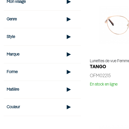
Mon visage
Genre
Style
Marque
Lunettes de vue Femm
TANGO
Forme
OFM02215
En stock en ligne
Matière
Essaya
Couleur