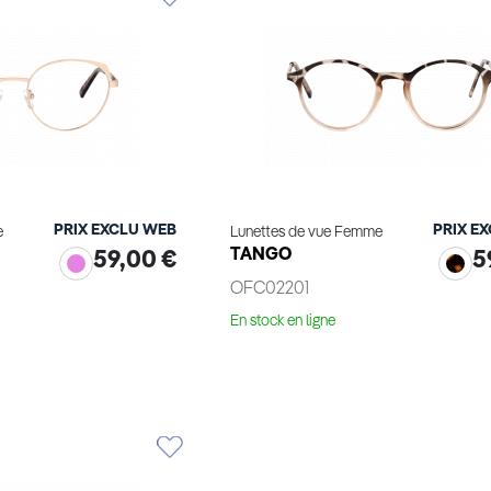
PRIX EXCLU WEB
PRIX E
e
Lunettes de vue Femme
TANGO
59,00 €
5
OFC02201
En stock en ligne
ge virtuel
Essayage virtuel