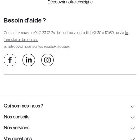
Découvrir notre enseigne
Besoin d’aide ?
Contactez nous au
01 41 23 76 76
du lundi au vendredi de 9h30 à 17h30 ou via
le
formulaire de contact
et retrouvez nous sur les réseaux sociaux
Qui sommes-nous ?
Notre charte déontologique
Nos conseils
AFNOR Certification
Nos conseils lunettes
Nos services
Rendez-vous prévision
Nos conseils lentilles
Optic 2000 à domicile
Vos questions