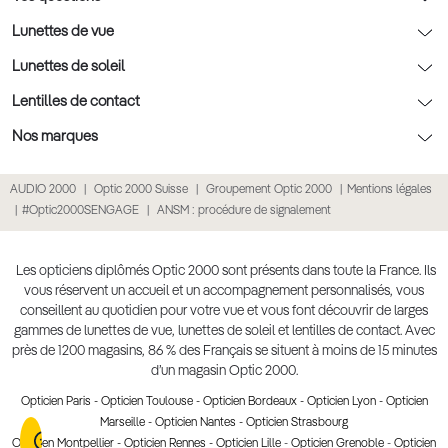
Nos conseils enfants
Le contrôle de la vue chez votre opticien
Lunettes de vue
Nos conseils santé visuelle
L'entretien de votre équipement
Lunettes de vue
Lunettes de soleil
Tout savoir sur nos verres
La prise de rendez-vous en ligne
Politique cookies
Lunettes de vue homme
Lunettes de soleil
Lentilles de contact
Meilleur Réseau Opticiens 2026
Point expert basse vision
Lunettes de vue femme
Lunettes de soleil homme
Lentilles de contact
Nos marques
Les Garanties Assurance Résultat
Conditions des offres
Lunettes de vue Ray-Ban
Lunettes de soleil femme
Lentilles pas chères
Lunettes Ray-Ban
AUDIO 2000
Optic 2000 Suisse
Groupement Optic 2000
Mentions légales
Click & collect : Livraison gratuite en magasin
Conditions générales de vente
Lunettes de vue Gucci
Lunettes de soleil enfant
Lentilles correctrices
Lunettes Prada
#Optic2000SENGAGE
ANSM : procédure de signalement
E-réservation : essayez gratuitement vos lunettes de vue
Politique de confidentialité des données
Lunettes de vue Chloé
Lunettes de soleil pas chères
Lentilles de couleur
Lunettes Gucci
Accessibilité numérique : partiellement conforme
Retours et remboursements
Lunettes de vue Burberry
Lunettes de soleil Ray-Ban
Lentille de nuit
Lunettes Guess
Les opticiens diplômés Optic 2000 sont présents dans toute la France. Ils
vous réservent un accueil et un accompagnement personnalisés, vous
Lunettes de vue à partir de 30€
Lunettes de soleil Prada
Lentilles journalières
Lunettes Chloé
conseillent au quotidien pour votre vue et vous font découvrir de larges
Lunettes de soleil Gucci
gammes de lunettes de vue, lunettes de soleil et lentilles de contact. Avec
Lentilles mensuelles ou bimensuelles
Lunettes Versace
près de 1200 magasins, 86 % des Français se situent à moins de 15 minutes
Soldes Hiver 2026
Produit lentilles
Toutes nos marques
d’un magasin Optic 2000.
Opticien Paris
-
Opticien Toulouse
-
Opticien Bordeaux
-
Opticien Lyon
-
Opticien
Marseille
-
Opticien Nantes
-
Opticien Strasbourg
Opticien Montpellier
-
Opticien Rennes
-
Opticien Lille
-
Opticien Grenoble
-
Opticien