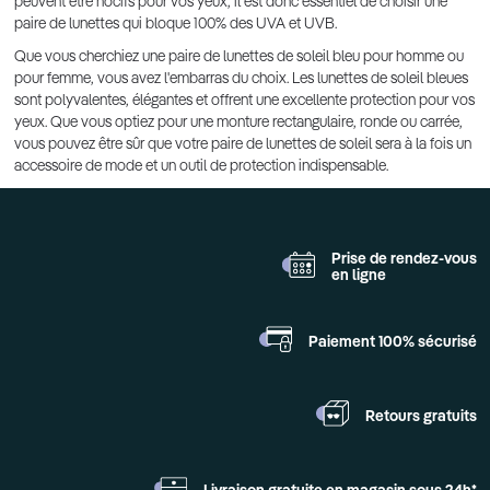
peuvent être nocifs pour vos yeux, il est donc essentiel de choisir une
paire de lunettes qui bloque 100% des UVA et UVB.
Que vous cherchiez une paire de lunettes de soleil bleu pour homme ou
pour femme, vous avez l'embarras du choix. Les lunettes de soleil bleues
sont polyvalentes, élégantes et offrent une excellente protection pour vos
yeux. Que vous optiez pour une monture rectangulaire, ronde ou carrée,
vous pouvez être sûr que votre paire de lunettes de soleil sera à la fois un
accessoire de mode et un outil de protection indispensable.
Prise de rendez-vous
en ligne
Paiement 100%
sécurisé
Retours
gratuits