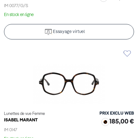
IM 0077/G/S
En stock en ligne
Essayage virtuel
PRIX EXCLU WEB
Lunettes de vue Femme
ISABEL MARANT
185,00 €
IM 0147