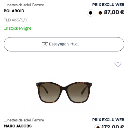
PRIX EXCLU WEB
Lunettes de soleil Femme
POLAROID
87,00 €
PLD 4165/S/X
En stock en ligne
Essayage virtuel
PRIX EXCLU WEB
Lunettes de soleil Femme
MARC JACOBS
172,00 €