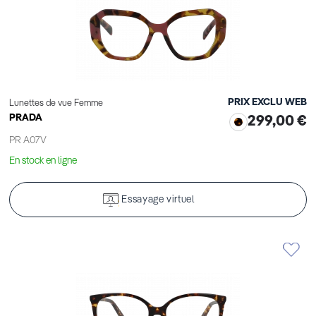
PRIX EXCLU WEB
Lunettes de vue Femme
PRADA
299,00 €
PR A07V
En stock en ligne
Essayage virtuel