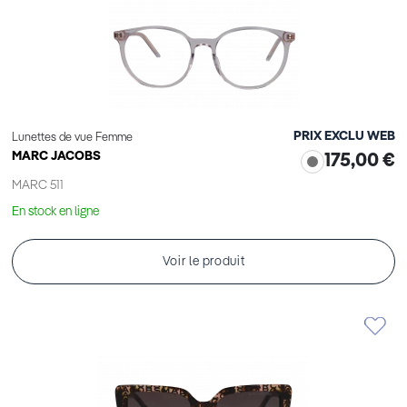
PRIX EXCLU WEB
Lunettes de vue Femme
MARC JACOBS
175,00 €
MARC 511
En stock en ligne
Voir le produit