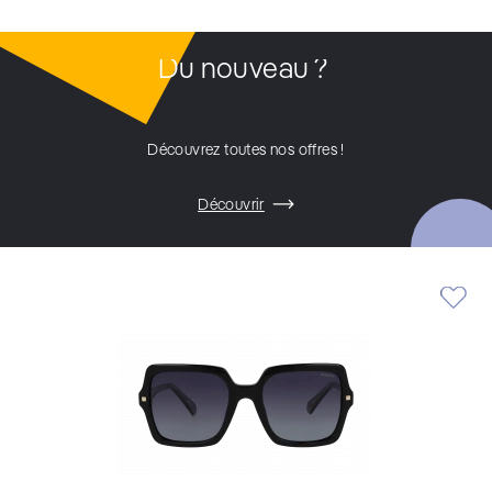
Du nouveau ?
Découvrez toutes nos offres !
Découvrir