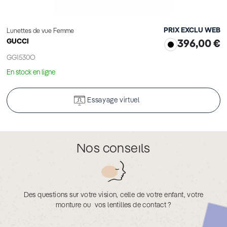
PRIX EXCLU WEB
Lunettes de vue Femme
GUCCI
396,00 €
GG1530O
En stock en ligne
Essayage virtuel
Nos conseils
Des questions sur votre vision, celle de votre enfant, votre
monture ou vos lentilles de contact ?