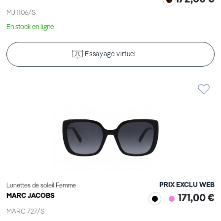
MJ 1106/S
En stock en ligne
Essayage virtuel
PRIX EXCLU WEB
Lunettes de soleil Femme
MARC JACOBS
171,00 €
MARC 727/S