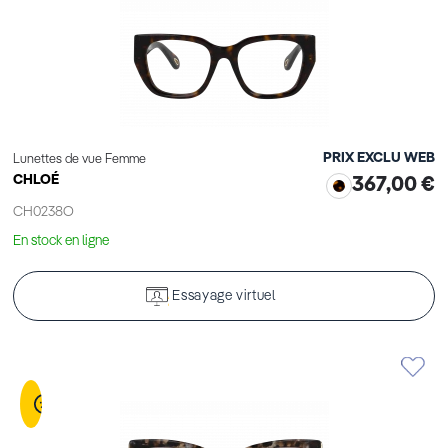
PRIX EXCLU WEB
Lunettes de vue Femme
CHLOÉ
367,00 €
CH0238O
En stock en ligne
Essayage virtuel