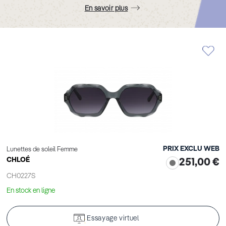
En savoir plus
PRIX EXCLU WEB
Lunettes de soleil Femme
CHLOÉ
251,00 €
CH0227S
En stock en ligne
Essayage virtuel