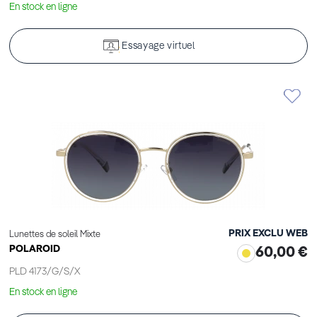
En stock en ligne
Essayage virtuel
PRIX EXCLU WEB
Lunettes de soleil Mixte
POLAROID
60,00 €
PLD 4173/G/S/X
En stock en ligne