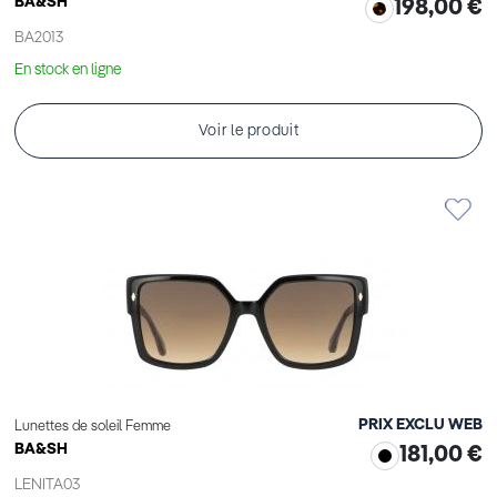
BA&SH
198,00 €
BA2013
En stock en ligne
Voir le produit
PRIX EXCLU WEB
Lunettes de soleil Femme
BA&SH
181,00 €
LENITA03