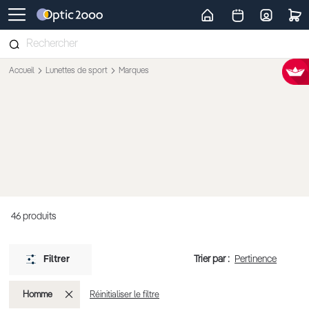
Retour vers la page d'accueil
Accueil
Lunettes de sport
Marques
46
produits
Trier par :
Filtrer
Supprimer
Homme
Réinitialiser le filtre