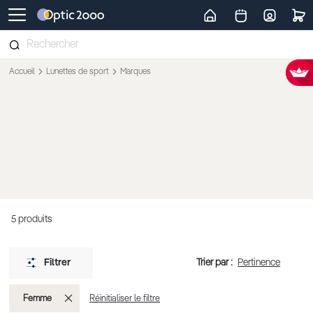
Retour vers la page d'accueil
Accueil
Lunettes de sport
Marques
5
produits
Trier par :
Filtrer
Supprimer
Femme
Réinitialiser le filtre