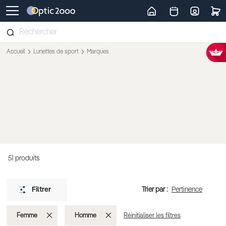
Retour vers la page d'accueil
Accueil
Lunettes de sport
Marques
51
produits
Trier par :
Filtrer
Supprimer
Supprimer
Femme
Homme
Réinitialiser les filtres