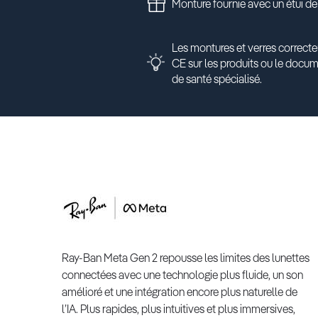
Monture fournie avec un étui de
Les montures et verres correcte
CE sur les produits ou le docu
de santé spécialisé.
Ray-Ban Meta Gen 2 repousse les limites des lunettes
connectées avec une technologie plus fluide, un son
amélioré et une intégration encore plus naturelle de
l’IA. Plus rapides, plus intuitives et plus immersives,