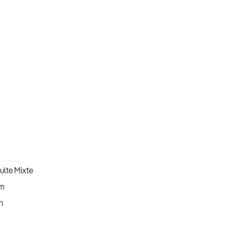
ulte Mixte
m
m