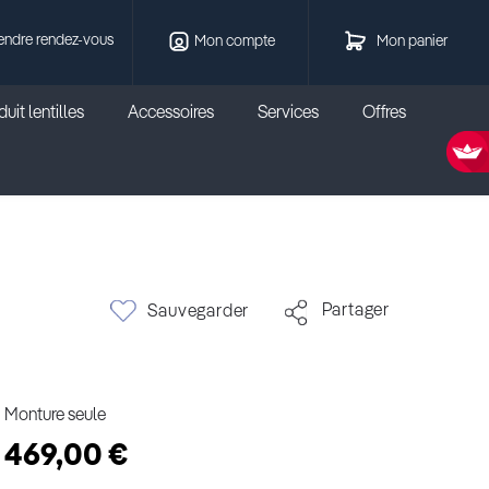
endre rendez-vous
Mon compte
Mon panier
uit lentilles
Accessoires
Services
Offres
Partager
Sauvegarder
Monture seule
469,00 €