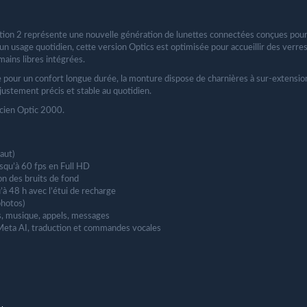
ion 2 représente une nouvelle génération de lunettes connectées conçues pour a
n usage quotidien, cette version Optics est optimisée pour accueillir des verres
ains libres intégrées.
 pour un confort longue durée, la monture dispose de charnières à sur-extensio
ustement précis et stable au quotidien.
icien Optic 2000.
aut)
usqu’à 60 fps en Full HD
n des bruits de fond
’à 48 h avec l’étui de recharge
hotos)
s, musique, appels, messages
 Meta AI, traduction et commandes vocales