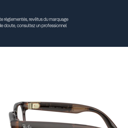
ante règlementés, revêtus du marquage
e doute, consultez un professionnel