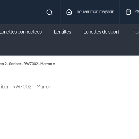
Pr
Trouver mon magasin
Lunettes connectées
Lentilles
Lunettes de sport
Prod
n 2 - Scriber - RW7002 - Marron A
riber - RW7002
- Marron