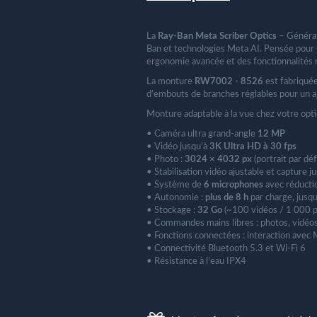
La
Ray-Ban Meta Scriber Optics
– Générat
Ban et technologies Meta AI. Pensée pour u
ergonomie avancée et des fonctionnalités m
La monture
RW7002 - 8526
est fabriquée
d’embouts de branches réglables pour un aj
Monture adaptable à la vue chez votre opt
• Caméra ultra grand-angle
12 MP
• Vidéo jusqu’à
3K Ultra HD à 30 fps
• Photo :
3024 × 4032 px
(portrait par déf
• Stabilisation vidéo ajustable et capture j
• Système de
6 microphones
avec réductio
• Autonomie :
plus de 8 h
par charge, jusqu
• Stockage :
32 Go
(~100 vidéos / 1 000 p
• Commandes mains libres : photos, vidéo
• Fonctions connectées : interaction avec
• Connectivité Bluetooth 5.3 et Wi-Fi 6
• Résistance à l’eau IPX4