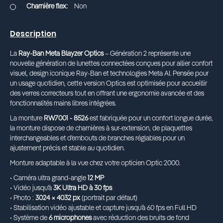
Non
Description
La
Ray-Ban Meta Blayzer Optics
– Génération 2 représente une
nouvelle génération de lunettes connectées conçues pour allier confort
visuel, design iconique Ray-Ban et technologies Meta AI. Pensée pour
un usage quotidien, cette version Optics est optimisée pour accueillir
des verres correcteurs tout en offrant une ergonomie avancée et des
fonctionnalités mains libres intégrées.
La monture
RW7001 - 8526
est fabriquée pour un confort longue durée,
la monture dispose de charnières à sur-extension, de plaquettes
interchangeables et d’embouts de branches réglables pour un
ajustement précis et stable au quotidien.
Monture adaptable à la vue chez votre opticien Optic 2000.
• Caméra ultra grand-angle
12 MP
• Vidéo jusqu’à
3K Ultra HD à 30 fps
• Photo :
3024 × 4032 px
(portrait par défaut)
• Stabilisation vidéo ajustable et capture jusqu’à 60 fps en Full HD
• Système de
6 microphones
avec réduction des bruits de fond