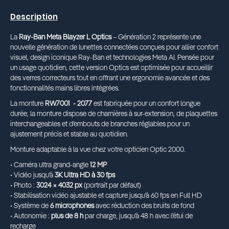
Description
La
Ray-Ban Meta Blayzer L Optics
– Génération 2 représente une
nouvelle génération de lunettes connectées conçues pour allier confort
visuel, design iconique Ray-Ban et technologies Meta AI. Pensée pour
un usage quotidien, cette version Optics est optimisée pour accueillir
des verres correcteurs tout en offrant une ergonomie avancée et des
fonctionnalités mains libres intégrées.
La monture
RW7001 - 2077
est fabriquée pour un confort longue
durée, la monture dispose de charnières à sur-extension, de plaquettes
interchangeables et d’embouts de branches réglables pour un
ajustement précis et stable au quotidien.
Monture adaptable à la vue chez votre opticien Optic 2000.
• Caméra ultra grand-angle
12 MP
• Vidéo jusqu’à
3K Ultra HD à 30 fps
• Photo :
3024 × 4032 px
(portrait par défaut)
• Stabilisation vidéo ajustable et capture jusqu’à 60 fps en Full HD
• Système de
6 microphones
avec réduction des bruits de fond
• Autonomie :
plus de 8 h
par charge, jusqu’à 48 h avec l’étui de
recharge