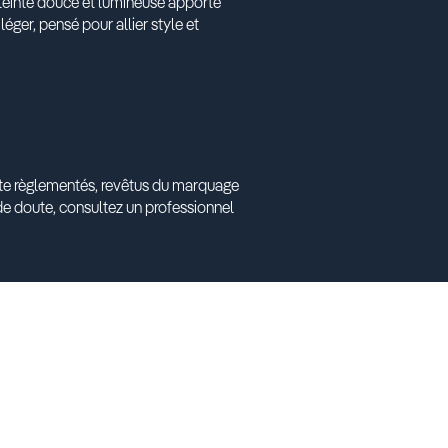
 teinte douce et lumineuse apporte
éger, pensé pour allier style et
ante règlementés, revêtus du marquage
e doute, consultez un professionnel