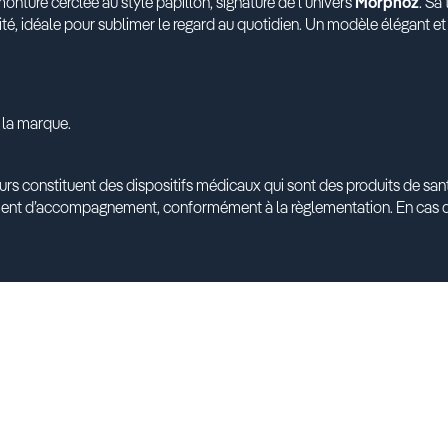
ture cerclée au style papillon, signature de l’univers
Morphoz
. Sa
é, idéale pour sublimer le regard au quotidien. Un modèle élégant et l
 la marque.
urs constituent des dispositifs médicaux qui sont des produits de s
ment d’accompagnement, conformément à la règlementation. En cas d