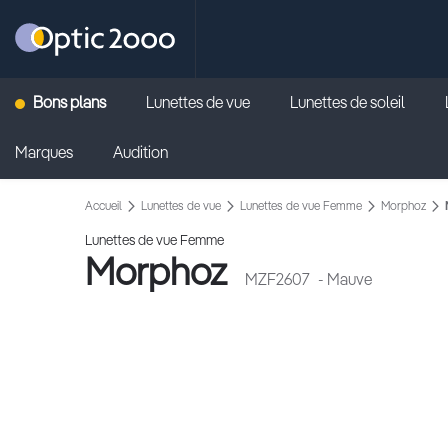
Retour vers la page d'accueil
Bons plans
Lunettes de vue
Lunettes de soleil
Marques
Audition
Accueil
Lunettes de vue
Lunettes de vue Femme
Morphoz
Lunettes de vue Femme
Morphoz
MZF2607
- Mauve