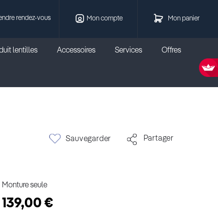
endre rendez-vous
Mon compte
Mon panier
uit lentilles
Accessoires
Services
Offres
Partager
Sauvegarder
Monture seule
139,00 €