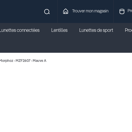
Pr
Trouver mon magasin
Lunettes connectées
Lentilles
Lunettes de sport
Prod
Morphoz - MZF2607 - Mauve A