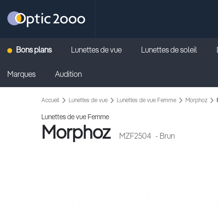
Retour vers la page d'accueil
Bons plans
Lunettes de vue
Lunettes de soleil
Marques
Audition
Accueil
Lunettes de vue
Lunettes de vue Femme
Morphoz
Lunettes de vue Femme
Morphoz
MZF2504
- Brun