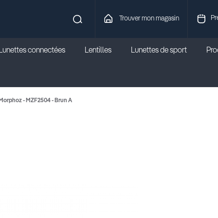
Pr
Trouver mon magasin
Lunettes connectées
Lentilles
Lunettes de sport
Prod
Morphoz - MZF2504 - Brun A