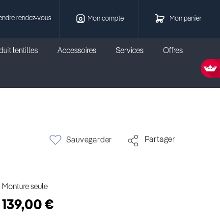
endre rendez-vous
Mon compte
Mon panier
uit lentilles
Accessoires
Services
Offres
Partager
Sauvegarder
Monture seule
139,00 €