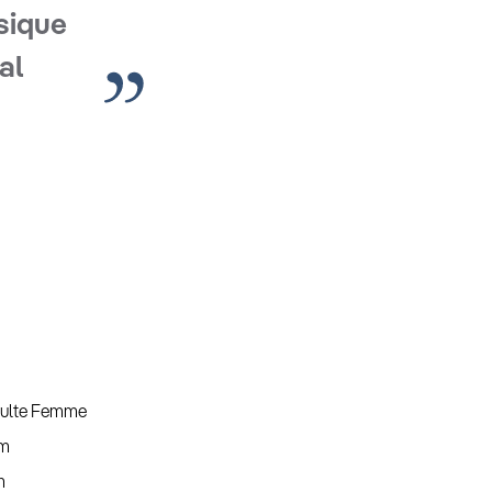
sique
al
ulte Femme
m
m