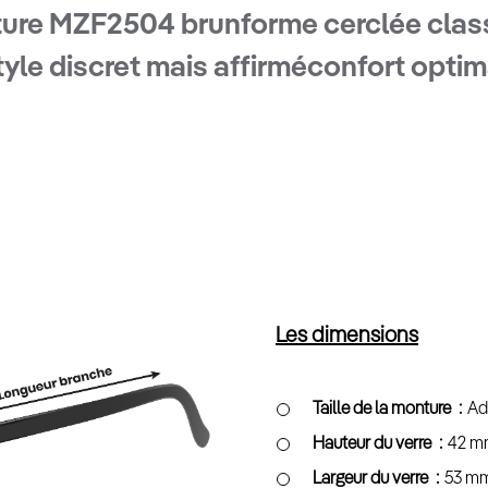
ure MZF2504 brun
forme cerclée clas
tyle discret mais affirmé
confort optim
Les dimensions
Taille de la monture
Ad
Hauteur du verre
42 m
Largeur du verre
53 m