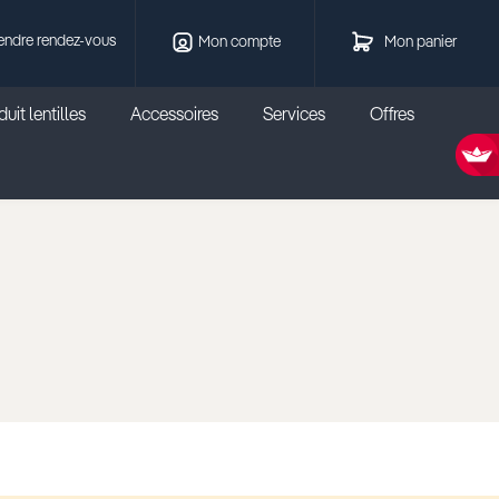
endre rendez-vous
Mon compte
Mon panier
uit lentilles
Accessoires
Services
Offres