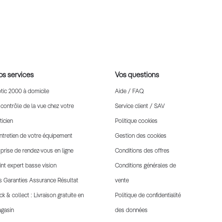
s services
Vos questions
tic 2000 à domicile
Aide / FAQ
 contrôle de la vue chez votre
Service client / SAV
ticien
Politique cookies
entretien de votre équipement
Gestion des cookies
 prise de rendez-vous en ligne
Conditions des offres
int expert basse vision
Conditions générales de
s Garanties Assurance Résultat
vente
ick & collect : Livraison gratuite en
Politique de confidentialité
gasin
des données