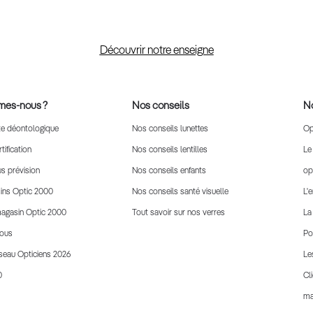
Découvrir notre enseigne
mes-nous ?
Nos conseils
No
te déontologique
Nos conseils lunettes
Op
ification
Nos conseils lentilles
Le
s prévision
Nos conseils enfants
op
ins Optic 2000
Nos conseils santé visuelle
L'
magasin Optic 2000
Tout savoir sur nos verres
La
nous
Po
éseau Opticiens 2026
Le
0
Cl
ma