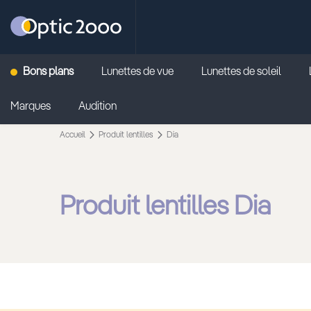
Retour vers la page d'accueil
Bons plans
Lunettes de vue
Lunettes de soleil
Marques
Audition
Accueil
Produit lentilles
Dia
Produit lentilles Dia