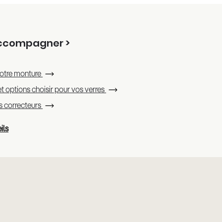
accompagner >
otre monture
t options choisir pour vos verres
es correcteurs
ils