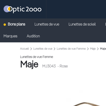
Retour vers la page d'accueil
Bons plans
Lunettes de vue
Lunettes de soleil
Marques
Audition
Accueil
Lunettes de vue
Lunettes de vue Femme
Maje
Maje
Lunettes de vue Femme
Maje
MJ3043
- Rose