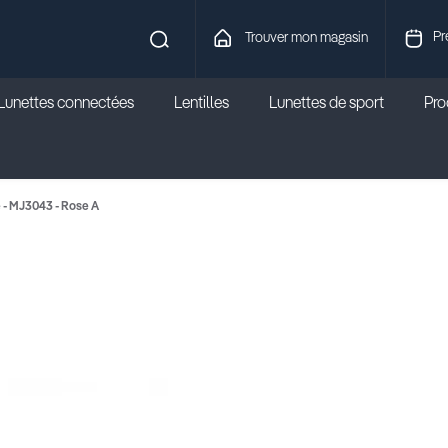
Pr
Trouver mon magasin
Lunettes connectées
Lentilles
Lunettes de sport
Prod
 - MJ3043 - Rose A