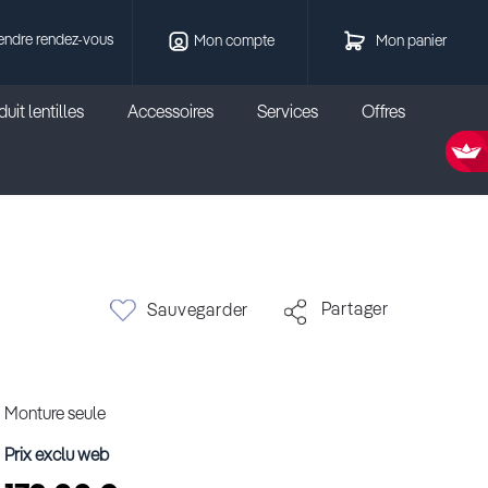
endre rendez-vous
Mon compte
Mon panier
uit lentilles
Accessoires
Services
Offres
Partager
Sauvegarder
Monture seule
Prix exclu web