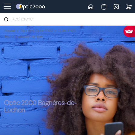
Retour vers la page d'accueil
Accueil
Opticiens Optic 2000
Optic 2000
Toul
Essayage en ligne
Optic 2000 Bagnères-de-
Luchon