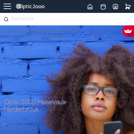
Retour vers la page d'accueil
Accueil
Opticiens Optic 2000
Optic 2000
Thaon-les-Vosges
Essayage en ligne
Optic 2000 Masevaux-
Niederbruck