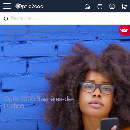
Retour vers la page d'accueil
Accueil
Opticiens Optic 2000
Optic 2000
Ruffec
Essayage en ligne
Optic 2000 Bagnères-de-
Luchon