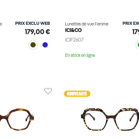
PRIX EXCLU WEB
PRIX E
e
Lunettes de vue Femme
ICI&CO
179,00 €
17
ICIF2607
En stock en ligne
le produit
Voir le produit