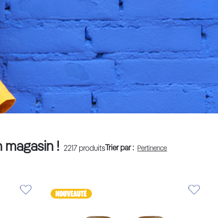
n magasin !
Trier par :
2217
produits