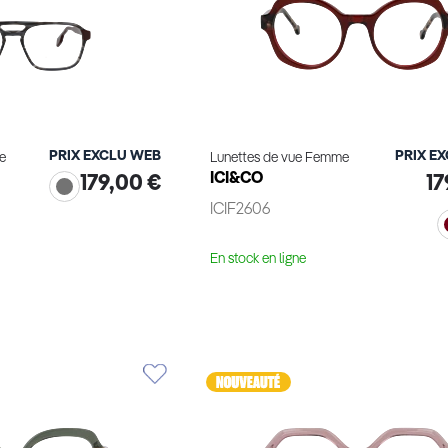
PRIX EXCLU WEB
PRIX E
e
Lunettes de vue Femme
ICI&CO
179,00 €
17
ICIF2606
En stock en ligne
le produit
Voir le produit