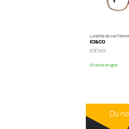
Lunettes de vue Femm
ICI&CO
ICIF2601
En stock en ligne
Voir 
Du no