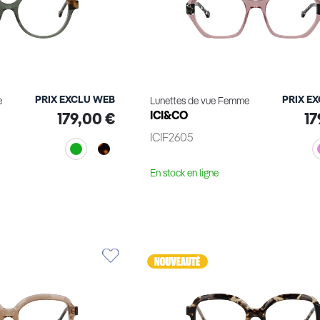
PRIX EXCLU WEB
PRIX E
e
Lunettes de vue Femme
ICI&CO
179,00 €
17
ICIF2605
En stock en ligne
le produit
Voir le produit