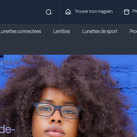
Pr
Trouver mon magasin
Lunettes connectées
Lentilles
Lunettes de sport
Prod
yage en ligne
de-