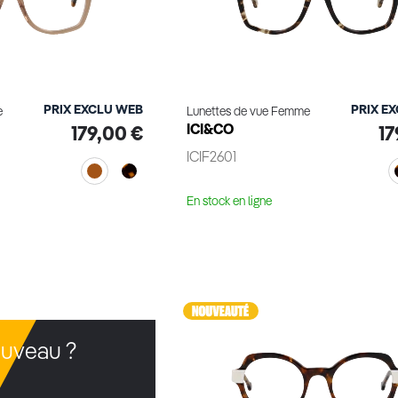
PRIX EXCLU WEB
PRIX E
e
Lunettes de vue Femme
ICI&CO
179,00 €
17
ICIF2601
En stock en ligne
le produit
Voir le produit
uveau ?