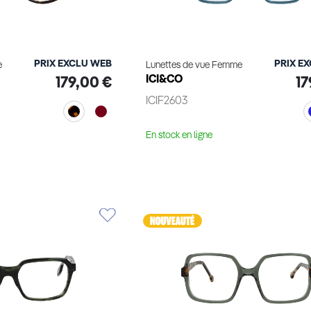
PRIX EXCLU WEB
PRIX E
e
Lunettes de vue Femme
ICI&CO
179,00 €
17
ICIF2603
En stock en ligne
le produit
Voir le produit