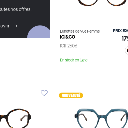
utes nos offres !
uvrir
PRIX E
Lunettes de vue Femme
ICI&CO
17
ICIF2606
En stock en ligne
Voir le produit