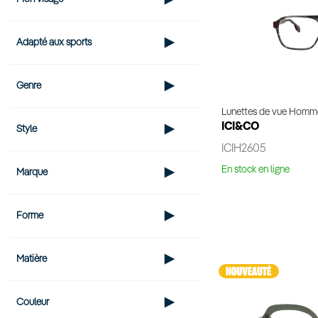
Adapté aux sports
Genre
Lunettes de vue Homm
ICI&CO
Style
ICIH2605
En stock en ligne
Marque
Voir 
Forme
Matière
Couleur