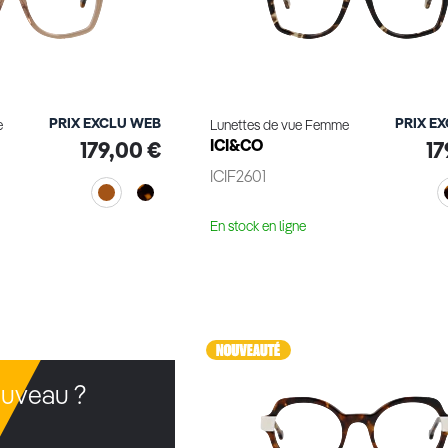
PRIX EXCLU WEB
PRIX E
e
Lunettes de vue Femme
ICI&CO
179,00 €
17
ICIF2601
En stock en ligne
le produit
Voir le produit
uveau ?