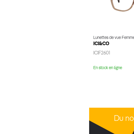
Lunettes de vue Femm
ICI&CO
ICIF2601
En stock en ligne
Voir 
Du no