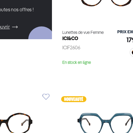
utes nos offres !
uvrir
PRIX E
Lunettes de vue Femme
ICI&CO
17
ICIF2606
En stock en ligne
Voir le produit