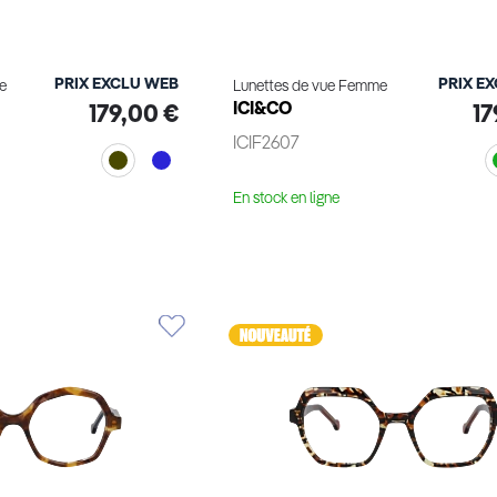
PRIX EXCLU WEB
PRIX E
e
Lunettes de vue Femme
ICI&CO
179,00 €
17
ICIF2607
En stock en ligne
le produit
Voir le produit