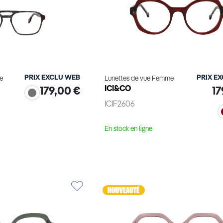
PRIX EXCLU WEB
PRIX E
e
Lunettes de vue Femme
ICI&CO
179,00 €
17
ICIF2606
En stock en ligne
le produit
Voir le produit