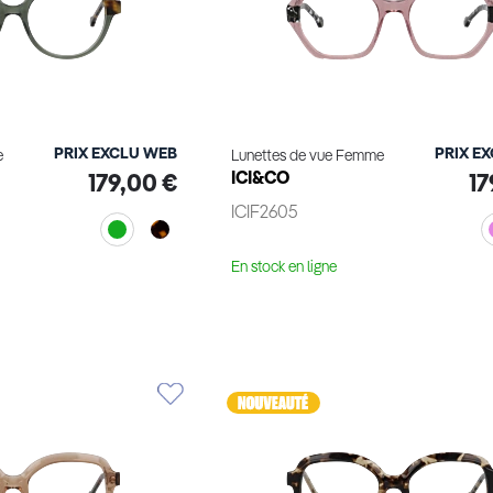
PRIX EXCLU WEB
PRIX E
e
Lunettes de vue Femme
ICI&CO
179,00 €
17
ICIF2605
En stock en ligne
le produit
Voir le produit