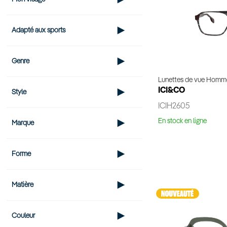
Adapté aux sports
Genre
Lunettes de vue Homm
ICI&CO
Style
ICIH2605
En stock en ligne
Marque
Voir 
Forme
Matière
Couleur