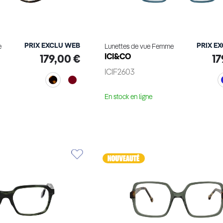
PRIX EXCLU WEB
PRIX E
e
Lunettes de vue Femme
ICI&CO
179,00 €
17
ICIF2603
En stock en ligne
le produit
Voir le produit