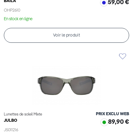
BAILA
59,00 €
OHP2610
En stock en ligne
Voir le produit
PRIX EXCLU WEB
Lunettes de soleil Mixte
JULBO
89,90 €
J5011216