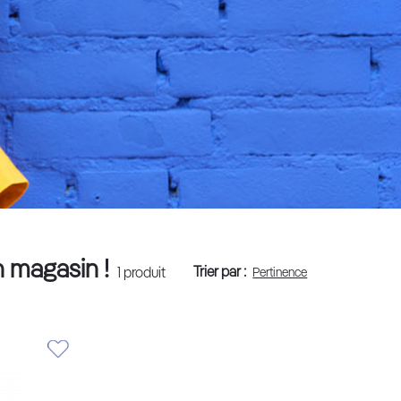
n magasin !
Trier par :
1
produit