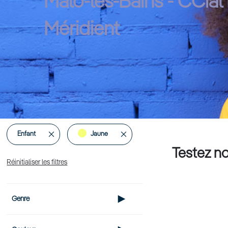
Malo-les-Bains - CCial
Méridient
Supprimer
Supprimer
Enfant
Jaune
Testez no
cet
cet
Réinitialiser les filtres
Élément
Élément
Genre