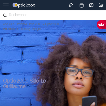
Retour vers la page d'accueil
Accueil
Opticiens Optic 2000
Optic 2000
Montdidier
Essayage en ligne
Optic 2000 Sillé-Le-
Guillaume