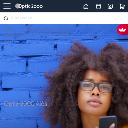
Retour vers la page d'accueil
Accueil
Opticiens Optic 2000
Optic 2000
Lyon 7, Université - Jean Jaurès
Essayage en
ligne
Optic 2000 Alès