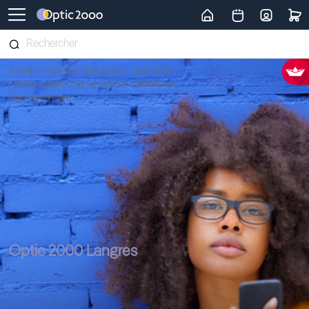
Retour vers la page d'accueil
Accueil
Opticiens Optic 2000
Optic 2000
Fort-de-France, CCial Rond Point - Martinique
Essayage en ligne
Optic 2000 Langres