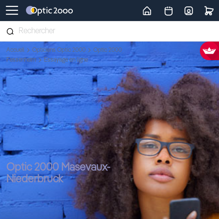
Retour vers la page d'accueil
Accueil
Opticiens Optic 2000
Optic 2000
Fessenheim
Essayage en ligne
Optic 2000 Masevaux-
Niederbruck