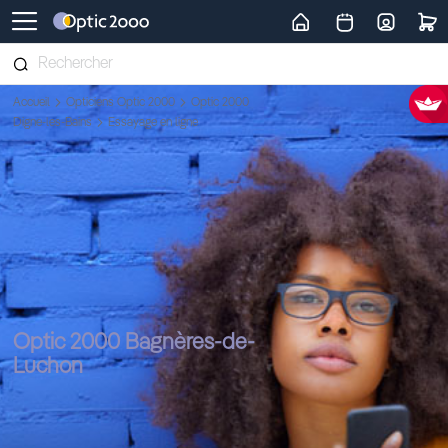
Retour vers la page d'accueil
Accueil
Opticiens Optic 2000
Optic 2000
Digne-les-Bains
Essayage en ligne
Optic 2000 Bagnères-de-
Luchon