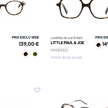
PRIX EXCLU WEB
PRIX E
Lunettes de vue Enfant
LITTLE PAUL & JOE
139,00 €
14
MANEKI02
Victime de son succès
Voir le produit
le produit