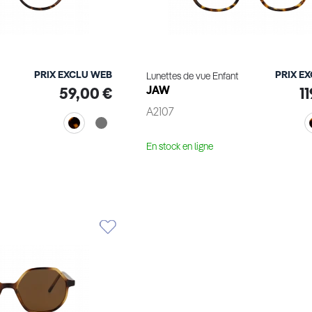
PRIX EXCLU WEB
PRIX E
Lunettes de vue Enfant
JAW
59,00 €
1
A2107
En stock en ligne
ge virtuel
Essayage virtuel