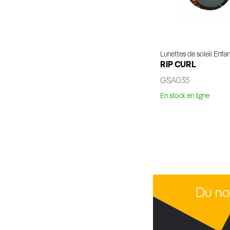
Lunettes de soleil Enfan
RIP CURL
GSA035
En stock en ligne
Essaya
Du no