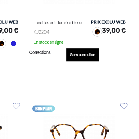
XCLU WEB
PRIX EXCLU WEB
Lunettes anti-lumière bleue
9,00 €
39,00 €
KJ2204
En stock en ligne
Corrections
Sans correction
Ajouter au panier