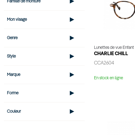
Famille de monture
Mon visage
Genre
Lunettes de vue Enfant
CHARLIE CHILL
Style
CCA2604
Marque
En stock en ligne
Forme
Voir 
Couleur