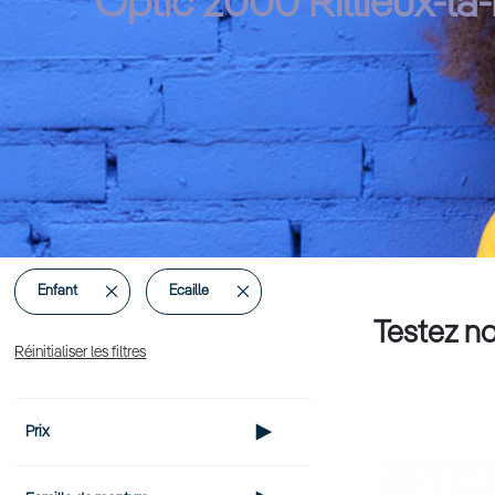
Optic 2000 Rillieux-la
Supprimer
Supprimer
Enfant
Ecaille
Testez no
cet
cet
Réinitialiser les filtres
Élément
Élément
Prix