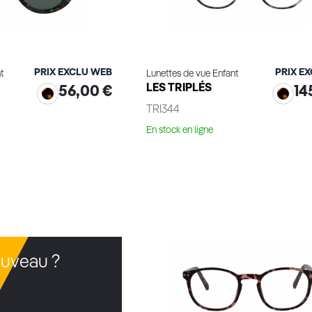
PRIX EXCLU WEB
PRIX E
t
Lunettes de vue Enfant
LES TRIPLÉS
56,00 €
14
TRI344
En stock en ligne
ge virtuel
Essayage virtuel
uveau ?