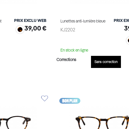
PRIX EXCLU WEB
PRIX E
t
Lunettes anti-lumière bleue
39,00 €
3
KJ2202
En stock en ligne
Corrections
ge virtuel
Sans correction
Ajouter au panier