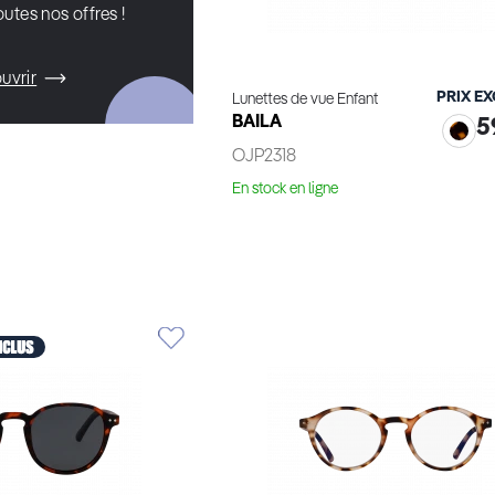
utes nos offres !
uvrir
PRIX E
Lunettes de vue Enfant
BAILA
5
OJP2318
En stock en ligne
Essayage virtuel