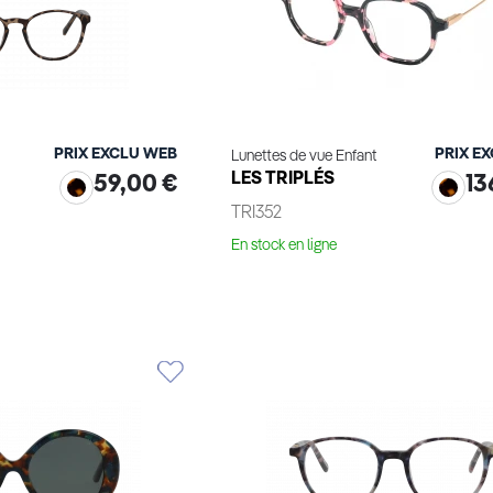
PRIX EXCLU WEB
PRIX E
Lunettes de vue Enfant
LES TRIPLÉS
59,00 €
13
TRI352
En stock en ligne
le produit
Voir le produit