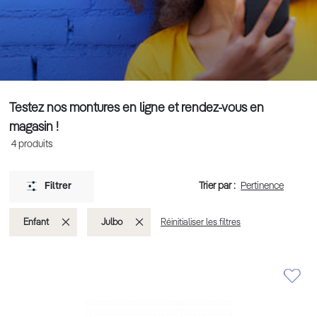
Testez nos montures en ligne et rendez-vous en
magasin !
4
produits
Trier par :
Filtrer
Supprimer
Supprimer
Enfant
Julbo
Réinitialiser les filtres
cet
cet
Élément
Élément