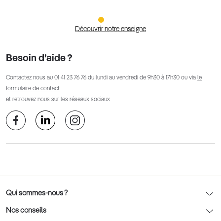
Découvrir notre enseigne
Besoin d’aide ?
Contactez nous au
01 41 23 76 76
du lundi au vendredi de 9h30 à 17h30 ou via
le
formulaire de contact
et retrouvez nous sur les réseaux sociaux
Qui sommes-nous ?
Notre charte déontologique
Nos conseils