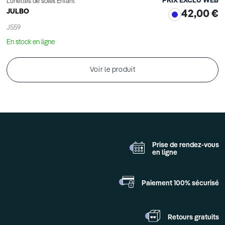
PRIX EXCLU WEB
Lunettes de soleil Enfant
JULBO
42,00 €
J559
En stock en ligne
Voir le produit
Prise de rendez-vous
en ligne
Paiement 100%
sécurisé
Retours
gratuits