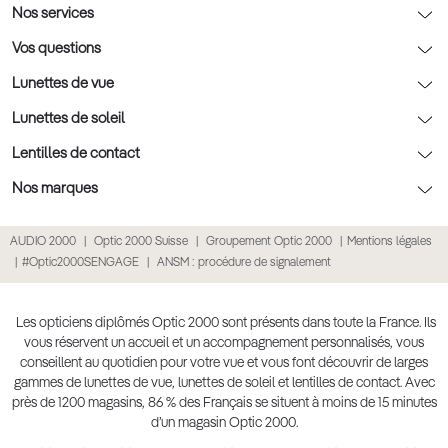
AFNOR Certification
Nos conseils lunettes
Nos services
Rendez-vous prévision
Nos conseils lentilles
Optic 2000 à domicile
Vos questions
Nos conseils enfants
Le contrôle de la vue chez votre opticien
Lunettes de vue
Nos conseils santé visuelle
L'entretien de votre équipement
Lunettes de vue
Lunettes de soleil
Tout savoir sur nos verres
La prise de rendez-vous en ligne
Politique cookies
Lunettes de vue homme
Lunettes de soleil
Lentilles de contact
Meilleur Réseau Opticiens 2026
Point expert basse vision
Lunettes de vue femme
Lunettes de soleil homme
Lentilles de contact
Nos marques
Les Garanties Assurance Résultat
Conditions des offres
Lunettes de vue Ray-Ban
Lunettes de soleil femme
Lentilles pas chères
Lunettes Ray-Ban
AUDIO 2000
Optic 2000 Suisse
Groupement Optic 2000
Mentions légales
Click & collect : Livraison gratuite en magasin
Conditions générales de vente
Lunettes de vue Gucci
Lunettes de soleil enfant
Lentilles correctrices
Lunettes Prada
#Optic2000SENGAGE
ANSM : procédure de signalement
E-réservation : essayez gratuitement vos lunettes de vue
Politique de confidentialité des données
Lunettes de vue Chloé
Lunettes de soleil pas chères
Lentilles de couleur
Lunettes Gucci
Accessibilité numérique : partiellement conforme
Retours et remboursements
Lunettes de vue Burberry
Lunettes de soleil Ray-Ban
Lentille de nuit
Lunettes Guess
Les opticiens diplômés Optic 2000 sont présents dans toute la France. Ils
vous réservent un accueil et un accompagnement personnalisés, vous
Lunettes de vue à partir de 30€
Lunettes de soleil Prada
Lentilles journalières
Lunettes Chloé
conseillent au quotidien pour votre vue et vous font découvrir de larges
Lunettes de soleil Gucci
gammes de lunettes de vue, lunettes de soleil et lentilles de contact. Avec
Lentilles mensuelles ou bimensuelles
Lunettes Versace
près de 1200 magasins, 86 % des Français se situent à moins de 15 minutes
Soldes Hiver 2026
Produit lentilles
Toutes nos marques
d’un magasin Optic 2000.