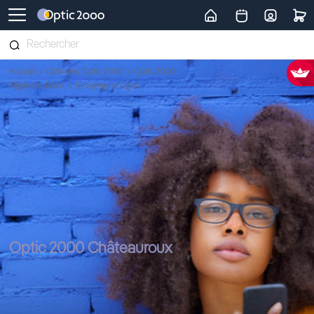
Retour vers la page d'accueil
Accueil
Opticiens Optic 2000
Optic 2000
Digne-les-Bains
Essayage en ligne
Optic 2000 Châteauroux