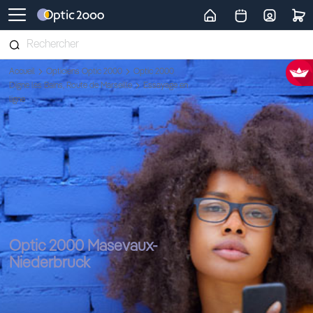
Retour vers la page d'accueil
Accueil
Opticiens Optic 2000
Optic 2000
Digne les Bains, Route de Marseille
Essayage en
ligne
Optic 2000 Masevaux-
Niederbruck