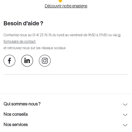
Découvrir notre enseigne
Besoin d’aide ?
Contactez nous au
01 41 23 76 76
du lundi au vendredi de 9h30 à 17h30 ou via
le
formulaire de contact
et retrouvez nous sur les réseaux sociaux
Qui sommes-nous ?
Notre charte déontologique
Nos conseils
AFNOR Certification
Nos conseils lunettes
Nos services