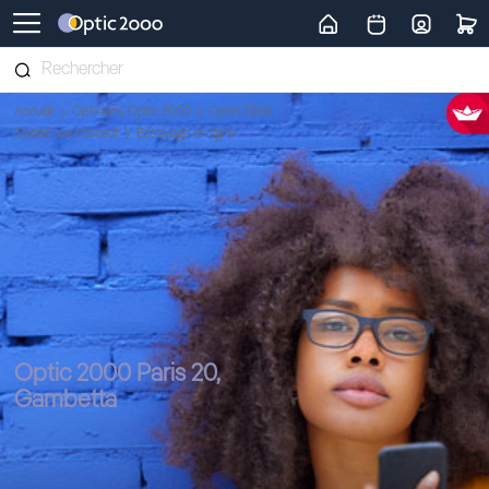
Retour vers la page d'accueil
Accueil
Opticiens Optic 2000
Optic 2000
Condé-sur-l'escaut
Essayage en ligne
Optic 2000 Paris 20,
Gambetta