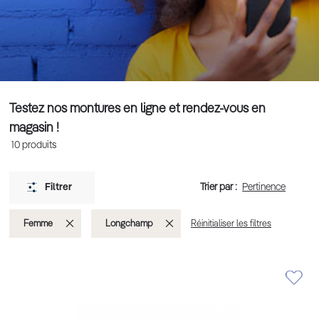
Testez nos montures en ligne et rendez-vous en
magasin !
10
produits
Trier par :
Filtrer
Supprimer
Supprimer
Femme
Longchamp
Réinitialiser les filtres
cet
cet
Élément
Élément