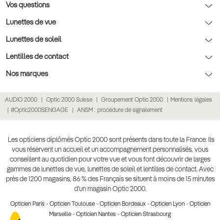
Rendez-vous prévision
Nos conseils lentilles
Optic 2000 à domicile
Vos questions
Nos conseils enfants
Le contrôle de la vue chez votre opticien
Lunettes de vue
Nos conseils santé visuelle
L'entretien de votre équipement
Lunettes de vue
Lunettes de soleil
Tout savoir sur nos verres
La prise de rendez-vous en ligne
Politique cookies
Lunettes de vue homme
Lunettes de soleil
Lentilles de contact
Meilleur Réseau Opticiens 2026
Point expert basse vision
Lunettes de vue femme
Lunettes de soleil homme
Lentilles de contact
Nos marques
Les Garanties Assurance Résultat
Conditions des offres
Lunettes de vue Ray-Ban
Lunettes de soleil femme
Lentilles pas chères
Lunettes Ray-Ban
AUDIO 2000
Optic 2000 Suisse
Groupement Optic 2000
Mentions légales
Click & collect : Livraison gratuite en magasin
Conditions générales de vente
Lunettes de vue Gucci
Lunettes de soleil enfant
Lentilles correctrices
Lunettes Prada
#Optic2000SENGAGE
ANSM : procédure de signalement
E-réservation : essayez gratuitement vos lunettes de vue
Politique de confidentialité des données
Lunettes de vue Chloé
Lunettes de soleil pas chères
Lentilles de couleur
Lunettes Gucci
Accessibilité numérique : partiellement conforme
Retours et remboursements
Lunettes de vue Burberry
Lunettes de soleil Ray-Ban
Lentille de nuit
Lunettes Guess
Les opticiens diplômés Optic 2000 sont présents dans toute la France. Ils
vous réservent un accueil et un accompagnement personnalisés, vous
Lunettes de vue à partir de 30€
Lunettes de soleil Prada
Lentilles journalières
Lunettes Chloé
conseillent au quotidien pour votre vue et vous font découvrir de larges
Lunettes de soleil Gucci
gammes de lunettes de vue, lunettes de soleil et lentilles de contact. Avec
Lentilles mensuelles ou bimensuelles
Lunettes Versace
près de 1200 magasins, 86 % des Français se situent à moins de 15 minutes
Soldes Hiver 2026
Produit lentilles
Toutes nos marques
d’un magasin Optic 2000.
Opticien Paris
-
Opticien Toulouse
-
Opticien Bordeaux
-
Opticien Lyon
-
Opticien
Marseille
-
Opticien Nantes
-
Opticien Strasbourg