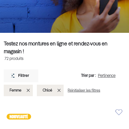
Testez nos montures en ligne et rendez-vous en
magasin !
72
produits
Trier par :
Filtrer
Supprimer
Supprimer
Femme
Chloé
Réinitialiser les filtres
cet
cet
Élément
Élément