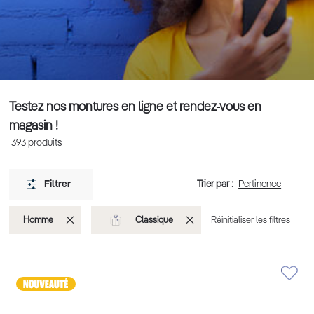
Testez nos montures en ligne et rendez-vous en
magasin !
393
produits
Trier par :
Filtrer
Supprimer
Supprimer
Homme
Classique
Réinitialiser les filtres
cet
cet
Élément
Élément