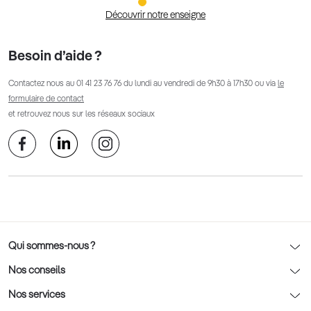
Découvrir notre enseigne
Besoin d’aide ?
Contactez nous au
01 41 23 76 76
du lundi au vendredi de 9h30 à 17h30 ou via
le
formulaire de contact
et retrouvez nous sur les réseaux sociaux
Qui sommes-nous ?
Notre charte déontologique
Nos conseils
AFNOR Certification
Nos conseils lunettes
Nos services