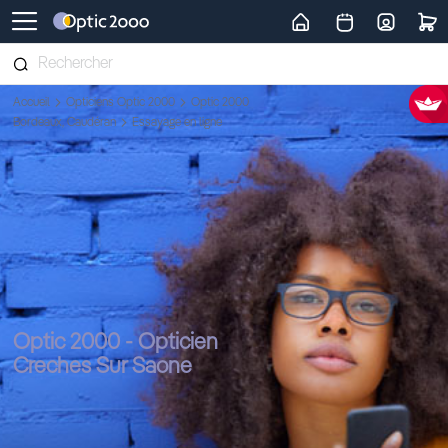
Retour vers la page d'accueil
Accueil
Opticiens Optic 2000
Optic 2000
Bordeaux, Caudéran
Essayage en ligne
Optic 2000 - Opticien
Creches Sur Saone