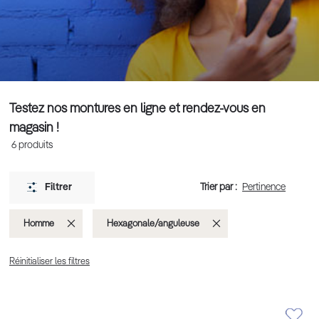
Testez nos montures en ligne et rendez-vous en
magasin !
6
produits
Trier par :
Filtrer
Supprimer
Supprimer
Homme
Hexagonale/anguleuse
cet
cet
Réinitialiser les filtres
Élément
Élément