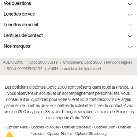
Rendez-vous prévision
Nos conseils lentilles
Optic 2000 à domicile
Vos questions
Nos conseils enfants
Le contrôle de la vue chez votre opticien
Lunettes de vue
Nos conseils santé visuelle
L'entretien de votre équipement
Lunettes de vue
Lunettes de soleil
Tout savoir sur nos verres
La prise de rendez-vous en ligne
Politique cookies
Lunettes de vue homme
Lunettes de soleil
Lentilles de contact
Meilleur Réseau Opticiens 2026
Point expert basse vision
Lunettes de vue femme
Lunettes de soleil homme
Lentilles de contact
Nos marques
Les Garanties Assurance Résultat
Conditions des offres
Lunettes de vue Ray-Ban
Lunettes de soleil femme
Lentilles pas chères
Lunettes Ray-Ban
AUDIO 2000
Optic 2000 Suisse
Groupement Optic 2000
Mentions légales
Click & collect : Livraison gratuite en magasin
Conditions générales de vente
Lunettes de vue Gucci
Lunettes de soleil enfant
Lentilles correctrices
Lunettes Prada
#Optic2000SENGAGE
ANSM : procédure de signalement
E-réservation : essayez gratuitement vos lunettes de vue
Politique de confidentialité des données
Lunettes de vue Chloé
Lunettes de soleil pas chères
Lentilles de couleur
Lunettes Gucci
Accessibilité numérique : partiellement conforme
Retours et remboursements
Lunettes de vue Burberry
Lunettes de soleil Ray-Ban
Lentille de nuit
Lunettes Guess
Les opticiens diplômés Optic 2000 sont présents dans toute la France. Ils
vous réservent un accueil et un accompagnement personnalisés, vous
Lunettes de vue à partir de 30€
Lunettes de soleil Prada
Lentilles journalières
Lunettes Chloé
conseillent au quotidien pour votre vue et vous font découvrir de larges
Lunettes de soleil Gucci
gammes de lunettes de vue, lunettes de soleil et lentilles de contact. Avec
Lentilles mensuelles ou bimensuelles
Lunettes Versace
près de 1200 magasins, 86 % des Français se situent à moins de 15 minutes
Soldes Hiver 2026
Produit lentilles
Toutes nos marques
d’un magasin Optic 2000.
Opticien Paris
-
Opticien Toulouse
-
Opticien Bordeaux
-
Opticien Lyon
-
Opticien
Marseille
-
Opticien Nantes
-
Opticien Strasbourg