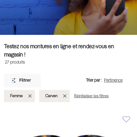
Testez nos montures en ligne et rendez-vous en
magasin !
27
produits
Trier par :
Filtrer
Supprimer
Supprimer
Femme
Carven
Réinitialiser les filtres
cet
cet
Élément
Élément