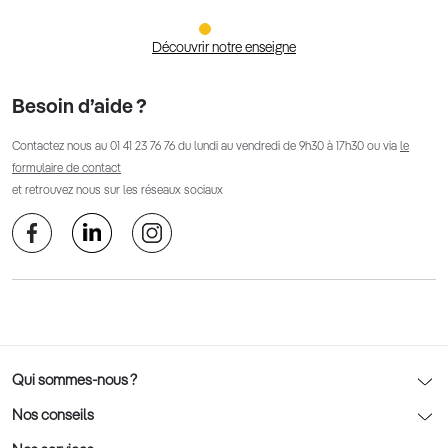
Découvrir notre enseigne
Besoin d’aide ?
Contactez nous au
01 41 23 76 76
du lundi au vendredi de 9h30 à 17h30 ou via
le
formulaire de contact
et retrouvez nous sur les réseaux sociaux
Qui sommes-nous ?
Notre charte déontologique
Nos conseils
AFNOR Certification