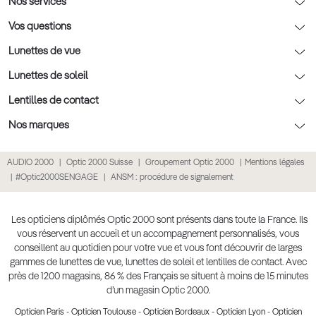
Nos conseils lunettes
Nos services
Rendez-vous prévision
Nos conseils lentilles
Optic 2000 à domicile
Vos questions
Nos conseils enfants
Le contrôle de la vue chez votre opticien
Lunettes de vue
Nos conseils santé visuelle
L'entretien de votre équipement
Lunettes de vue
Lunettes de soleil
Tout savoir sur nos verres
La prise de rendez-vous en ligne
Politique cookies
Lunettes de vue homme
Lunettes de soleil
Lentilles de contact
Meilleur Réseau Opticiens 2026
Point expert basse vision
Lunettes de vue femme
Lunettes de soleil homme
Lentilles de contact
Nos marques
Les Garanties Assurance Résultat
Conditions des offres
Lunettes de vue Ray-Ban
Lunettes de soleil femme
Lentilles pas chères
Lunettes Ray-Ban
AUDIO 2000
Optic 2000 Suisse
Groupement Optic 2000
Mentions légales
Click & collect : Livraison gratuite en magasin
Conditions générales de vente
Lunettes de vue Gucci
Lunettes de soleil enfant
Lentilles correctrices
Lunettes Prada
#Optic2000SENGAGE
ANSM : procédure de signalement
E-réservation : essayez gratuitement vos lunettes de vue
Politique de confidentialité des données
Lunettes de vue Chloé
Lunettes de soleil pas chères
Lentilles de couleur
Lunettes Gucci
Accessibilité numérique : partiellement conforme
Retours et remboursements
Lunettes de vue Burberry
Lunettes de soleil Ray-Ban
Lentille de nuit
Lunettes Guess
Les opticiens diplômés Optic 2000 sont présents dans toute la France. Ils
vous réservent un accueil et un accompagnement personnalisés, vous
Lunettes de vue à partir de 30€
Lunettes de soleil Prada
Lentilles journalières
Lunettes Chloé
conseillent au quotidien pour votre vue et vous font découvrir de larges
Lunettes de soleil Gucci
gammes de lunettes de vue, lunettes de soleil et lentilles de contact. Avec
Lentilles mensuelles ou bimensuelles
Lunettes Versace
près de 1200 magasins, 86 % des Français se situent à moins de 15 minutes
Soldes Hiver 2026
Produit lentilles
Toutes nos marques
d’un magasin Optic 2000.
Opticien Paris
-
Opticien Toulouse
-
Opticien Bordeaux
-
Opticien Lyon
-
Opticien