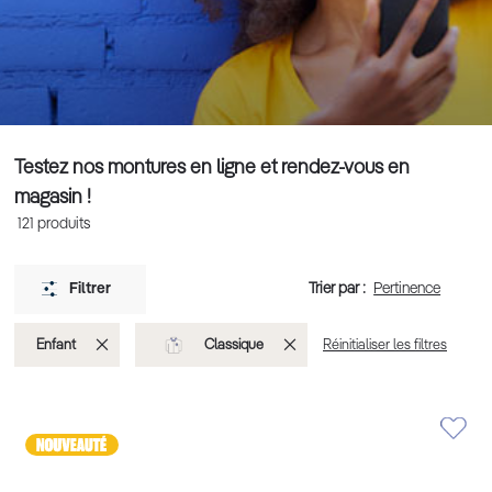
Testez nos montures en ligne et rendez-vous en
magasin !
121
produits
Trier par :
Filtrer
Supprimer
Supprimer
Enfant
Classique
Réinitialiser les filtres
cet
cet
Élément
Élément