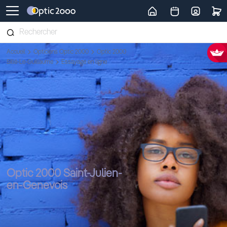
Retour vers la page d'accueil
Accueil
Opticiens Optic 2000
Optic 2000
Sillé-Le-Guillaume
Essayage en ligne
Optic 2000 Saint-Julien-
en-Genevois