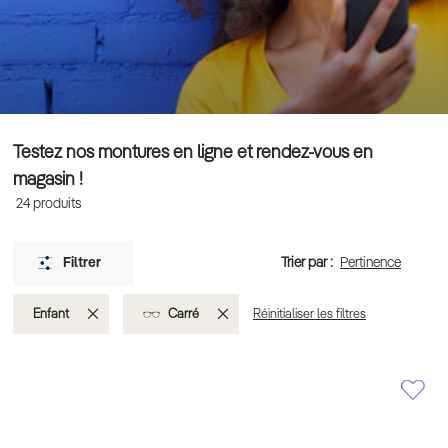
Testez nos montures en ligne et rendez-vous en
magasin !
24
produits
Trier par :
Filtrer
Supprimer
Supprimer
Enfant
Carré
Réinitialiser les filtres
cet
cet
Élément
Élément